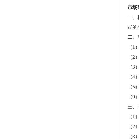
市场
一、
员的
二、
（
1
（
2
（
3
（
4
（
5
（
6
三、
（
1
（
2
（
3