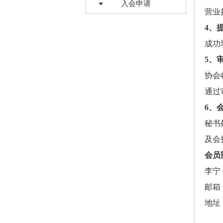
入会申请
营业
4
、
成功
5
、
协会
通过
6
、
秘书
及会
会员
李宁 
邮箱
地址