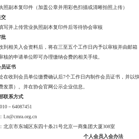
执照副本复印件（加盖公章并用彩色扫描或清晰拍照上传）
提交
填写并上传营业执照副本复印件后等待协会审核
审批
收到相关入会资料后，将在三至五个工作日内予以审核并由邮箱
审核的申请单位即可办理缴纳会费的相关手续。
会员证书
处在收到会员单位缴费确认后7个工作日内制作会员证书，并以
费发票）。并在协会官网公示企业信息。
部联系方式
010
－
64087451
：
Ln@cmra.org.cn
：北京市东城区东四十条
21
号北京一商集团大厦
308
室
个人会员入会办法