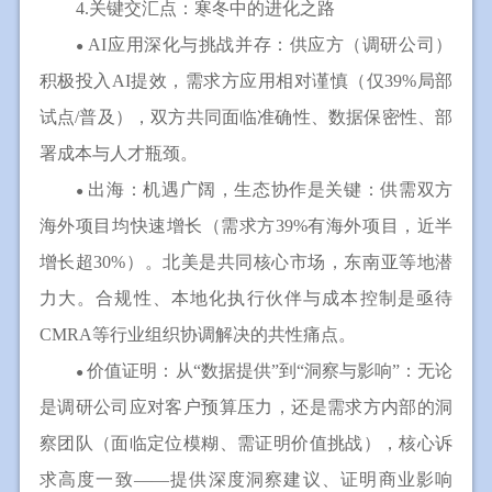
4.关键交汇点：寒冬中的进化之路
AI应用深化与挑战并存：供应方（调研公司）
●
积极投入AI提效，需求方应用相对谨慎（仅39%局部
试点/普及），双方共同面临准确性、数据保密性、部
署成本与人才瓶颈。
出海：机遇广阔，生态协作是关键：供需双方
●
海外项目均快速增长（需求方39%有海外项目，近半
增长超30%）。北美是共同核心市场，东南亚等地潜
力大。合规性、本地化执行伙伴与成本控制是亟待
CMRA等行业组织协调解决的共性痛点。
价值证明：从“数据提供”到“洞察与影响”：无论
●
是调研公司应对客户预算压力，还是需求方内部的洞
察团队（面临定位模糊、需证明价值挑战），核心诉
求高度一致——提供深度洞察建议、证明商业影响