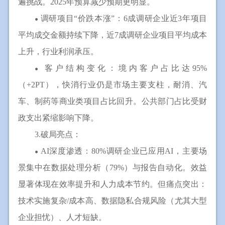
遍挑战。2025年预算减少预期更明显。
调研项目“价跌本涨”：6成调研企业近3年项目
●
平均成交金额持续下降，近7成调研企业项目平均成本
上升，行业利润承压。
客户结构变化：境内客户占比达95%
●
（+2PT），快消行业仍是市场主要支柱，耐消、汽
车、制药等商业类项目占比回升。公共部门占比受财
政支出紧缩影响下降。
3.破局亮点：
AI深度渗透：80%调研企业已应用AI，主要场
●
景集中在数据处理分析（79%）与报告自动化。效益
显著体现在效率提升和人力成本节约。但痛点突出：
技术实施复杂/成本高、数据隐私合规风险（尤其大型
企业担忧）、人才短缺。